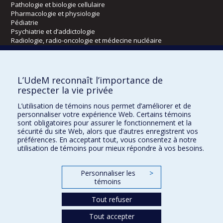
Pathologie et biologie cellulaire
Pharmacologie et physiologie
Pédiatrie
Psychiatrie et d’addictologie
Radiologie, radio-oncologie et médecine nucléaire
Écoles
L’UdeM reconnaît l’importance de
Kinésiologie et des sciences de l’activité physique
respecter la vie privée
Orthophonie et audiologie
L’utilisation de témoins nous permet d’améliorer et de
Réadaptation
personnaliser votre expérience Web. Certains témoins
sont obligatoires pour assurer le fonctionnement et la
Directions
sécurité du site Web, alors que d’autres enregistrent vos
préférences. En acceptant tout, vous consentez à notre
DPC
utilisation de témoins pour mieux répondre à vos besoins.
CPASS
Éthique clinique
Personnaliser les
>
témoins
Tout refuser
Tout accepter