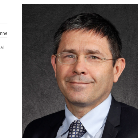
enne
al