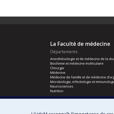
La Faculté de médecine
Départements
Anesthésiologie et de médecine de la do
Biochimie et médecine moléculaire
Chirurgie
Médecine
Médecine de famille et de médecine d’ur
Microbiologie, infectiologie et immunolog
Neurosciences
Nutrition
Écoles
Kinésiologie et des sciences de l’activité