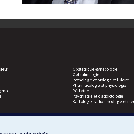
uleur
Obstétrique-gynécologie
Ophtalmologie
Pathologie et biologie cellulaire
Pharmacologie et physiologie
gence
Pédiatrie
ie
Psychiatrie et d’addictologie
Radiologie, radio-oncologie et mé
Directions
 physique
DPC