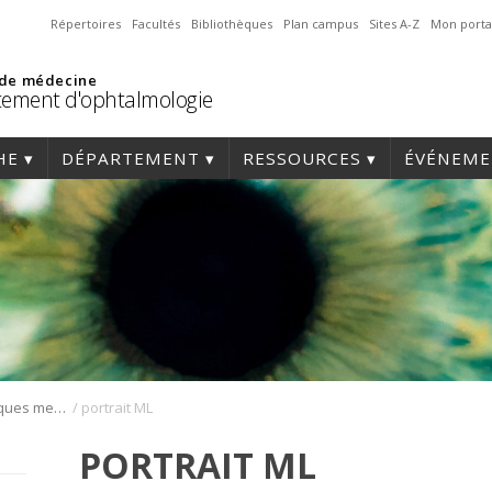
Répertoires
Facultés
Bibliothèques
Plan campus
Sites A-Z
Mon porta
 de médecine
ement d'ophtalmologie
HE
DÉPARTEMENT
RESSOURCES
ÉVÉNEME
/
Réunions scientifiques mensuelles
portrait ML
PORTRAIT ML