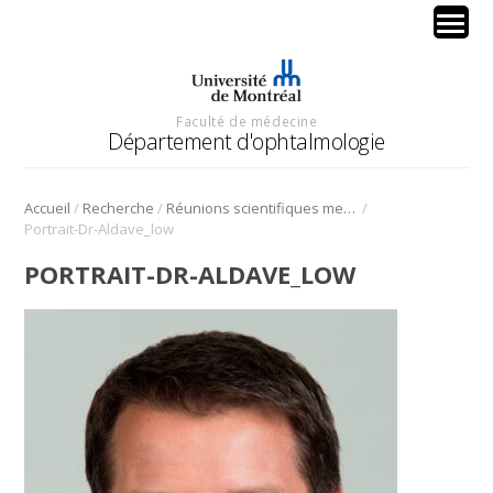
Faculté de médecine
Département d'ophtalmologie
/
/
/
Accueil
Recherche
Réunions scientifiques mensuelles
Portrait-Dr-Aldave_low
PORTRAIT-DR-ALDAVE_LOW