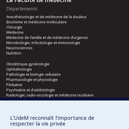
Départements
Anesthésiologie et de médecine de la douleur
Biochimie et médecine moléculaire
Chirurgie
Médecine
Médecine de famille et de médecine d’urgence
Microbiologie, infectiologie et immunologie
Neurosciences
Nutrition
Obstétrique-gynécologie
Ophtalmologie
Pathologie et biologie cellulaire
Pharmacologie et physiologie
Pédiatrie
Psychiatrie et d’addictologie
Radiologie, radio-oncologie et médecine nucléaire
Écoles
L’UdeM reconnaît l’importance de
Kinésiologie et des sciences de l’activité physique
respecter la vie privée
Orthophonie et audiologie