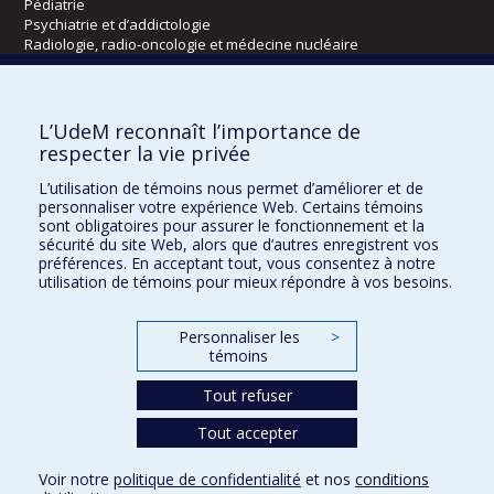
Pédiatrie
Psychiatrie et d’addictologie
Radiologie, radio-oncologie et médecine nucléaire
Écoles
L’UdeM reconnaît l’importance de
Kinésiologie et des sciences de l’activité physique
respecter la vie privée
Orthophonie et audiologie
L’utilisation de témoins nous permet d’améliorer et de
Réadaptation
personnaliser votre expérience Web. Certains témoins
sont obligatoires pour assurer le fonctionnement et la
Directions
sécurité du site Web, alors que d’autres enregistrent vos
préférences. En acceptant tout, vous consentez à notre
DPC
utilisation de témoins pour mieux répondre à vos besoins.
CPASS
Éthique clinique
Personnaliser les
>
témoins
Tout refuser
Tout accepter
Voir notre
politique de confidentialité
et nos
conditions