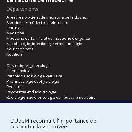
Départements
Anesthésiologie et de médecine de la douleur
Biochimie et médecine moléculaire
Chirurgie
Médecine
Médecine de famille et de médecine d’urgence
Microbiologie, infectiologie et immunologie
Neurosciences
Nutrition
Obstétrique-gynécologie
Ophtalmologie
Pathologie et biologie cellulaire
Pharmacologie et physiologie
Pédiatrie
Psychiatrie et d’addictologie
Radiologie, radio-oncologie et médecine nucléaire
Écoles
L’UdeM reconnaît l’importance de
Kinésiologie et des sciences de l’activité physique
respecter la vie privée
Orthophonie et audiologie