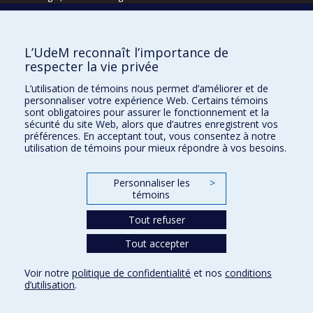
Écoles
L’UdeM reconnaît l’importance de
Kinésiologie et des sciences de l’activité physique
respecter la vie privée
Orthophonie et audiologie
L’utilisation de témoins nous permet d’améliorer et de
Réadaptation
personnaliser votre expérience Web. Certains témoins
sont obligatoires pour assurer le fonctionnement et la
Directions
sécurité du site Web, alors que d’autres enregistrent vos
préférences. En acceptant tout, vous consentez à notre
DPC
utilisation de témoins pour mieux répondre à vos besoins.
CPASS
Éthique clinique
Personnaliser les
>
témoins
Tout refuser
Tout accepter
Voir notre
politique de confidentialité
et nos
conditions
d’utilisation
.
Confidentialité
Conditions d’utilisation
Paramètres des témoins