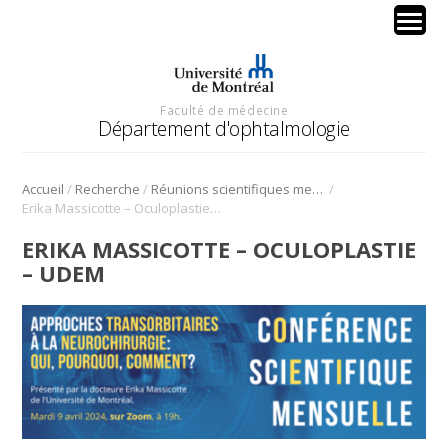
Faculté de médecine
Département d'ophtalmologie
/
/
/
Accueil
Recherche
Réunions scientifiques mensuelles
Erika Massicotte – Oculoplastie – UdeM
ERIKA MASSICOTTE – OCULOPLASTIE
– UDEM