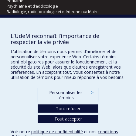
Pédiatrie
Psychiatrie et d’addictologie
Radiologie, radio-oncologie et médecine nucléaire
Écoles
L’UdeM reconnaît l’importance de
Kinésiologie et des sciences de l’activité physique
respecter la vie privée
Orthophonie et audiologie
L’utilisation de témoins nous permet d’améliorer et de
Réadaptation
personnaliser votre expérience Web. Certains témoins
sont obligatoires pour assurer le fonctionnement et la
Directions
sécurité du site Web, alors que d’autres enregistrent vos
préférences. En acceptant tout, vous consentez à notre
DPC
utilisation de témoins pour mieux répondre à vos besoins.
CPASS
Éthique clinique
Personnaliser les
>
témoins
Tout refuser
Tout accepter
Voir notre
politique de confidentialité
et nos
conditions