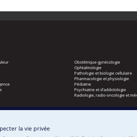
uleur
Obstétrique-gynécologie
Ophtalmologie
Pathologie et biologie cellulaire
Pharmacologie et physiologie
gence
Pédiatrie
ie
Psychiatrie et d’addictologie
Radiologie, radio-oncologie et mé
Directions
 physique
DPC
ecter la vie privée
CPASS
Éthique clinique