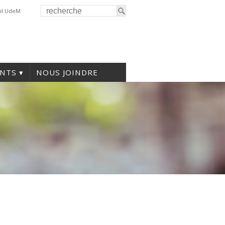
il UdeM
NTS
NOUS JOINDRE