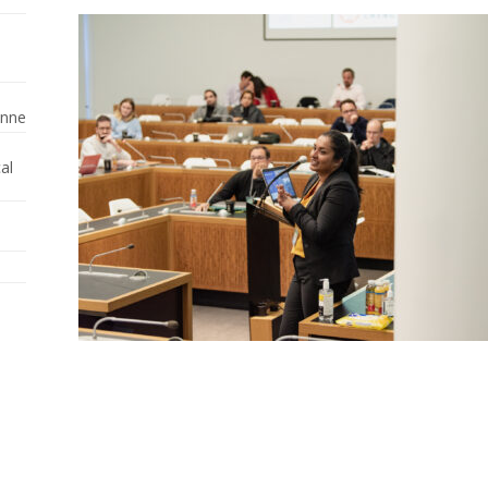
enne
al