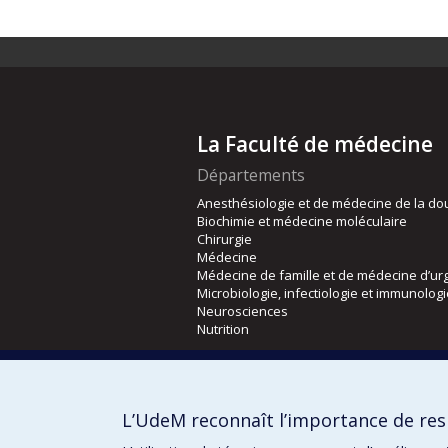
La Faculté de médecine
Départements
Anesthésiologie et de médecine de la do
Biochimie et médecine moléculaire
Chirurgie
Médecine
Médecine de famille et de médecine d’ur
Microbiologie, infectiologie et immunolog
Neurosciences
Nutrition
Écoles
Kinésiologie et des sciences de l’activité
L’UdeM reconnaît l’importance de resp
Orthophonie et audiologie
Réadaptation