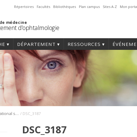
Répertoires
Facultés
Bibliothèques
Plan campus
Sites A-Z
Mon porta
 de médecine
ement d'ophtalmologie
HE
DÉPARTEMENT
RESSOURCES
ÉVÉNEME
/
Symposium international sur l’angiogenèse rétinienne et choroïdienne
DSC_3187
DSC_3187