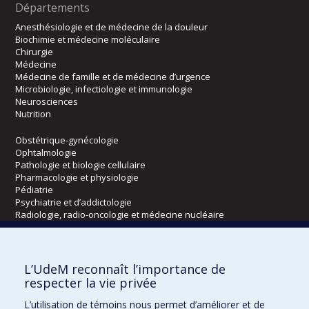
Départements
Anesthésiologie et de médecine de la douleur
Biochimie et médecine moléculaire
Chirurgie
Médecine
Médecine de famille et de médecine d’urgence
Microbiologie, infectiologie et immunologie
Neurosciences
Nutrition
Obstétrique-gynécologie
Ophtalmologie
Pathologie et biologie cellulaire
Pharmacologie et physiologie
Pédiatrie
Psychiatrie et d’addictologie
Radiologie, radio-oncologie et médecine nucléaire
Écoles
L’UdeM reconnaît l’importance de
Kinésiologie et des sciences de l’activité physique
respecter la vie privée
Orthophonie et audiologie
L’utilisation de témoins nous permet d’améliorer et de
Réadaptation