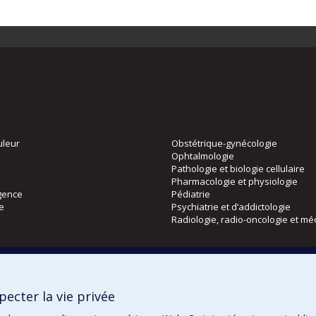
uleur
Obstétrique-gynécologie
Ophtalmologie
Pathologie et biologie cellulaire
Pharmacologie et physiologie
gence
Pédiatrie
ie
Psychiatrie et d’addictologie
Radiologie, radio-oncologie et mé
Directions
 physique
DPC
ecter la vie privée
CPASS
Éthique clinique