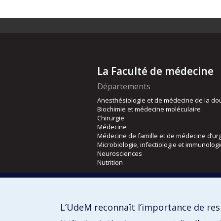
La Faculté de médecine
Départements
Anesthésiologie et de médecine de la do
Biochimie et médecine moléculaire
Chirurgie
Médecine
Médecine de famille et de médecine d’ur
Microbiologie, infectiologie et immunolog
Neurosciences
Nutrition
Écoles
Kinésiologie et des sciences de l’activité
L’UdeM reconnaît l’importance de resp
Orthophonie et audiologie
Réadaptation