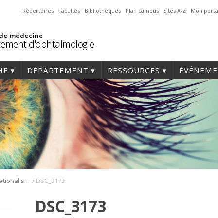
Répertoires
Facultés
Bibliothèques
Plan campus
Sites A-Z
Mon porta
 de médecine
ement d'ophtalmologie
HE
DÉPARTEMENT
RESSOURCES
ÉVÉNEME
/
Symposium international sur l’angiogenèse rétinienne et choroïdienne
DSC_3173
DSC_3173