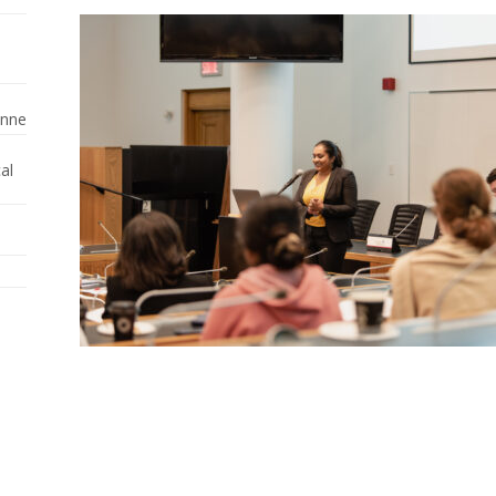
enne
al