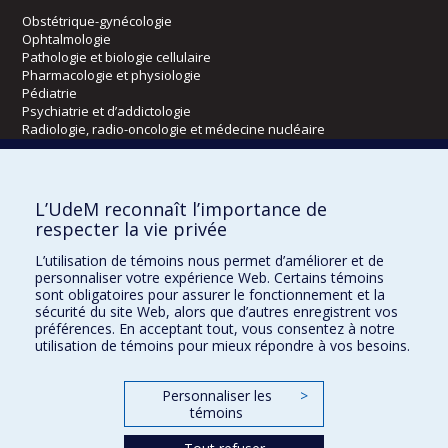
Obstétrique-gynécologie
Ophtalmologie
Pathologie et biologie cellulaire
Pharmacologie et physiologie
Pédiatrie
Psychiatrie et d’addictologie
Radiologie, radio-oncologie et médecine nucléaire
Écoles
L’UdeM reconnaît l’importance de
Kinésiologie et des sciences de l’activité physique
respecter la vie privée
Orthophonie et audiologie
L’utilisation de témoins nous permet d’améliorer et de
Réadaptation
personnaliser votre expérience Web. Certains témoins
sont obligatoires pour assurer le fonctionnement et la
Directions
sécurité du site Web, alors que d’autres enregistrent vos
préférences. En acceptant tout, vous consentez à notre
DPC
utilisation de témoins pour mieux répondre à vos besoins.
CPASS
Éthique clinique
Personnaliser les
>
témoins