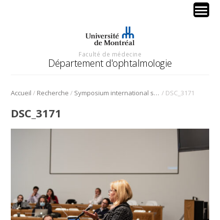
Faculté de médecine
Département d'ophtalmologie
/
/
/
Accueil
Recherche
Symposium international sur l’angiogenèse rétinienne et choroïdienne
DSC_3171
DSC_3171