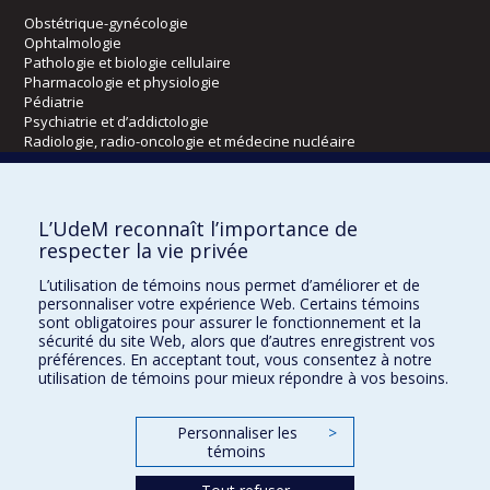
Obstétrique-gynécologie
Ophtalmologie
Pathologie et biologie cellulaire
Pharmacologie et physiologie
Pédiatrie
Psychiatrie et d’addictologie
Radiologie, radio-oncologie et médecine nucléaire
Écoles
L’UdeM reconnaît l’importance de
Kinésiologie et des sciences de l’activité physique
respecter la vie privée
Orthophonie et audiologie
L’utilisation de témoins nous permet d’améliorer et de
Réadaptation
personnaliser votre expérience Web. Certains témoins
sont obligatoires pour assurer le fonctionnement et la
Directions
sécurité du site Web, alors que d’autres enregistrent vos
préférences. En acceptant tout, vous consentez à notre
DPC
utilisation de témoins pour mieux répondre à vos besoins.
CPASS
Éthique clinique
Personnaliser les
>
témoins