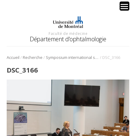
Faculté de médecine
Département d'ophtalmologie
/
/
/
Accueil
Recherche
Symposium international sur l’angiogenèse rétinienne et choroïdienne
DSC_3166
DSC_3166