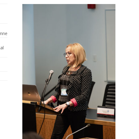
enne
al