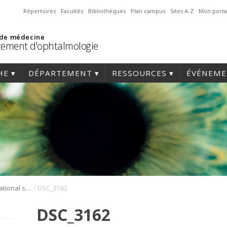
Répertoires
Facultés
Bibliothèques
Plan campus
Sites A-Z
Mon porta
 de médecine
ement d'ophtalmologie
HE
DÉPARTEMENT
RESSOURCES
ÉVÉNEME
/
Symposium international sur l’angiogenèse rétinienne et choroïdienne
DSC_3162
DSC_3162