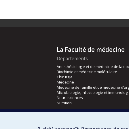
La Faculté de médecine
Départements
Anesthésiologie et de médecine de la do
Biochimie et médecine moléculaire
Chirurgie
Médecine
Médecine de famille et de médecine d’ur
Microbiologie, infectiologie et immunolog
Neurosciences
Nutrition
Écoles
Kinésiologie et des sciences de l’activité