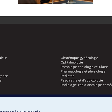
uleur
Obstétrique-gynécologie
Ophtalmologie
Pathologie et biologie cellulaire
Pharmacologie et physiologie
gence
Pédiatrie
ie
Psychiatrie et d’addictologie
Radiologie, radio-oncologie et mé
Directions
 physique
DPC