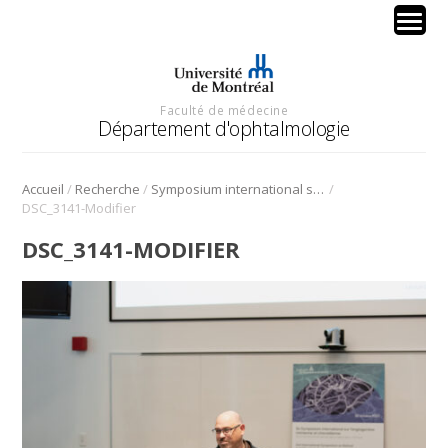
Faculté de médecine
Département d'ophtalmologie
/
/
/
Accueil
Recherche
Symposium international sur l’angiogenèse rétinienne et choroïdienne
DSC_3141-Modifier
DSC_3141-MODIFIER