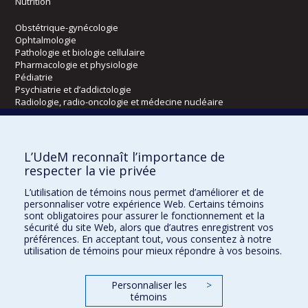
Nutrition
Obstétrique-gynécologie
Ophtalmologie
Pathologie et biologie cellulaire
Pharmacologie et physiologie
Pédiatrie
Psychiatrie et d’addictologie
Radiologie, radio-oncologie et médecine nucléaire
Écoles
L’UdeM reconnaît l’importance de
Kinésiologie et des sciences de l’activité physique
respecter la vie privée
Orthophonie et audiologie
L’utilisation de témoins nous permet d’améliorer et de
Réadaptation
personnaliser votre expérience Web. Certains témoins
sont obligatoires pour assurer le fonctionnement et la
Directions
sécurité du site Web, alors que d’autres enregistrent vos
préférences. En acceptant tout, vous consentez à notre
DPC
utilisation de témoins pour mieux répondre à vos besoins.
CPASS
Éthique clinique
Personnaliser les
>
témoins