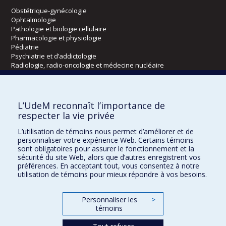
Obstétrique-gynécologie
Ophtalmologie
Pathologie et biologie cellulaire
Pharmacologie et physiologie
Pédiatrie
Psychiatrie et d’addictologie
Radiologie, radio-oncologie et médecine nucléaire
Écoles
L’UdeM reconnaît l’importance de
Kinésiologie et des sciences de l’activité physique
respecter la vie privée
Orthophonie et audiologie
L’utilisation de témoins nous permet d’améliorer et de
Réadaptation
personnaliser votre expérience Web. Certains témoins
sont obligatoires pour assurer le fonctionnement et la
Directions
sécurité du site Web, alors que d’autres enregistrent vos
préférences. En acceptant tout, vous consentez à notre
DPC
utilisation de témoins pour mieux répondre à vos besoins.
CPASS
Éthique clinique
Personnaliser les
>
témoins