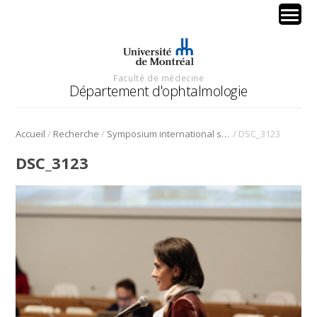
Faculté de médecine
Département d'ophtalmologie
/
/
/
Accueil
Recherche
Symposium international sur l’angiogenèse rétinienne et choroïdienne
DSC_3123
DSC_3123