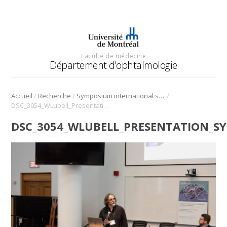
Faculté de médecine
Département d'ophtalmologie
/
/
/
Accueil
Recherche
Symposium international sur l’angiogenèse rétinienne et choroïdienne
DSC_3054_WLubell_Presentation_Symposium_Angio_2022
DSC_3054_WLUBELL_PRESENTATION_S