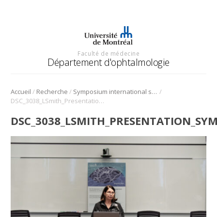
Faculté de médecine
Département d'ophtalmologie
/
/
/
Accueil
Recherche
Symposium international sur l’angiogenèse rétinienne et choroïdienne
DSC_3038_LSmith_Presentation_Symposium_Angio_2022
DSC_3038_LSMITH_PRESENTATION_SY