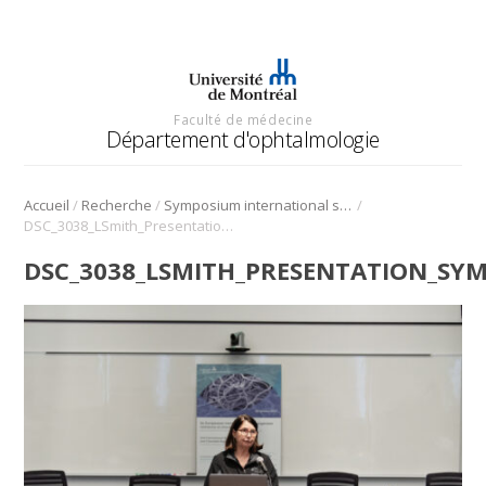
Faculté de médecine
Département d'ophtalmologie
/
/
/
Accueil
Recherche
Symposium international sur l’angiogenèse rétinienne et choroïdienne
DSC_3038_LSmith_Presentation_Symposium_Angio_2022
DSC_3038_LSMITH_PRESENTATION_SY