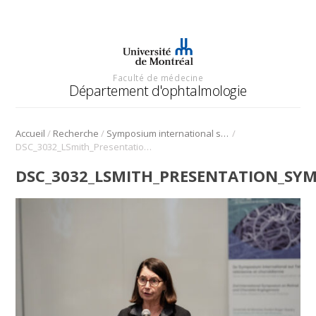
Faculté de médecine
Département d'ophtalmologie
/
/
/
Accueil
Recherche
Symposium international sur l’angiogenèse rétinienne et choroïdienne
DSC_3032_LSmith_Presentation_Symposium_Angio_2022
DSC_3032_LSMITH_PRESENTATION_SY