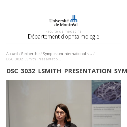
Faculté de médecine
Département d'ophtalmologie
/
/
/
Accueil
Recherche
Symposium international sur l’angiogenèse rétinienne et choroïdienne
DSC_3032_LSmith_Presentation_Symposium_Angio_2022
DSC_3032_LSMITH_PRESENTATION_SY