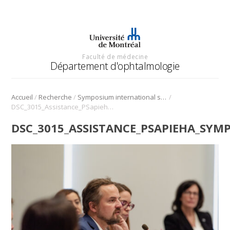
Faculté de médecine
Département d'ophtalmologie
/
/
/
Accueil
Recherche
Symposium international sur l’angiogenèse rétinienne et choroïdienne
DSC_3015_Assistance_PSapieha_Symposium_Angio_2022
DSC_3015_ASSISTANCE_PSAPIEHA_SYM