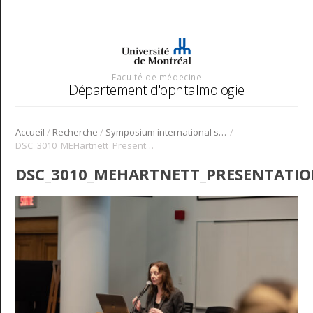
Faculté de médecine
Département d'ophtalmologie
/
/
/
Accueil
Recherche
Symposium international sur l’angiogenèse rétinienne et choroïdienne
DSC_3010_MEHartnett_Presentation_Symposium_Angio_2022
DSC_3010_MEHARTNETT_PRESENTATI