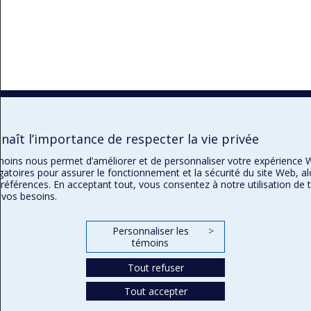
aît l’importance de respecter la vie privée
témoins nous permet d’améliorer et de personnaliser votre expérience 
gatoires pour assurer le fonctionnement et la sécurité du site Web, al
préférences. En acceptant tout, vous consentez à notre utilisation de
 vos besoins.
Personnaliser les
>
témoins
Tout refuser
Tout accepter