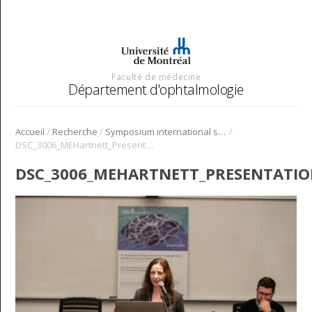
Faculté de médecine
Département d'ophtalmologie
/
/
/
Accueil
Recherche
Symposium international sur l’angiogenèse rétinienne et choroïdienne
DSC_3006_MEHartnett_Presentation_Symposium_Angio_2022
DSC_3006_MEHARTNETT_PRESENTATI