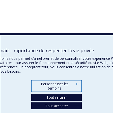
aît l’importance de respecter la vie privée
témoins nous permet d’améliorer et de personnaliser votre expérience 
gatoires pour assurer le fonctionnement et la sécurité du site Web, al
préférences. En acceptant tout, vous consentez à notre utilisation de
 vos besoins.
Personnaliser les
>
témoins
Tout refuser
Tout accepter