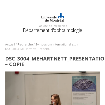
Faculté de médecine
Département d'ophtalmologie
/
/
/
Accueil
Recherche
Symposium international sur l’angiogenèse rétinienne et choroïdienne
DSC_3004_MEHartnett_Presentation_Symposium_Angio_2022 – Copie
DSC_3004_MEHARTNETT_PRESENTATI
– COPIE