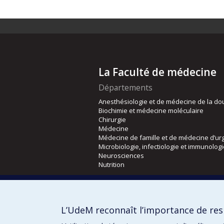
La Faculté de médecine
Départements
Anesthésiologie et de médecine de la do
Biochimie et médecine moléculaire
Chirurgie
Médecine
Médecine de famille et de médecine d’ur
Microbiologie, infectiologie et immunolog
Neurosciences
Nutrition
Écoles
Kinésiologie et des sciences de l’activité
L’UdeM reconnaît l’importance de resp
Orthophonie et audiologie
Réadaptation