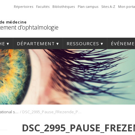
Répertoires
Facultés
Bibliothèques
Plan campus
Sites A-Z
Mon porta
 de médecine
ement d'ophtalmologie
HE
DÉPARTEMENT
RESSOURCES
ÉVÉNEME
/
Symposium international sur l’angiogenèse rétinienne et choroïdienne
DSC_2995_Pause_FRezende_PSapieha_Symposium_Angio_2022
DSC_2995_PAUSE_FREZ