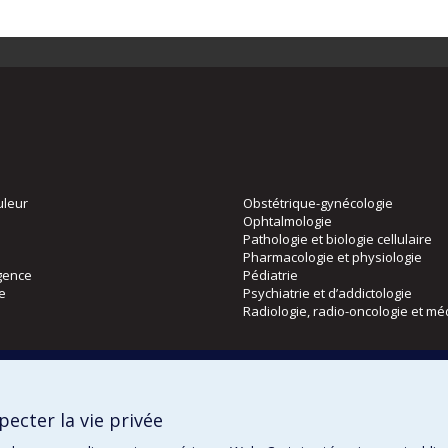
uleur
Obstétrique-gynécologie
Ophtalmologie
Pathologie et biologie cellulaire
Pharmacologie et physiologie
gence
Pédiatrie
ie
Psychiatrie et d’addictologie
Radiologie, radio-oncologie et mé
Directions
 physique
DPC
ecter la vie privée
CPASS
Éthique clinique