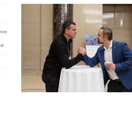
enne
al