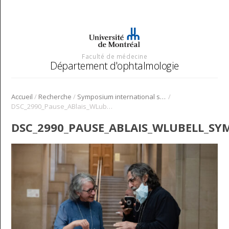
Faculté de médecine
Département d'ophtalmologie
/
/
/
Accueil
Recherche
Symposium international sur l’angiogenèse rétinienne et choroïdienne
DSC_2990_Pause_ABlais_WLubell_Symposium_Angio_2022
DSC_2990_PAUSE_ABLAIS_WLUBELL_SY