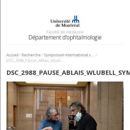
Faculté de médecine
Département d'ophtalmologie
/
/
/
Accueil
Recherche
Symposium international sur l’angiogenèse rétinienne et choroïdienne
DSC_2988_Pause_ABlais_WLubell_Symposium_Angio_2022
DSC_2988_PAUSE_ABLAIS_WLUBELL_SY