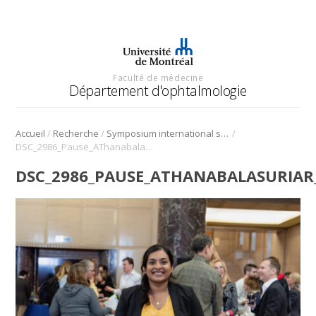
Faculté de médecine
Département d'ophtalmologie
/
/
/
Accueil
Recherche
Symposium international sur l’angiogenèse rétinienne et choroïdienne
DSC_2986_Pause_AThanabalasuriar_Symposium_Angio_2022
DSC_2986_PAUSE_ATHANABALASURIAR