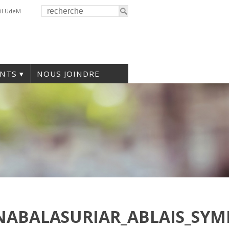
il UdeM
NTS
NOUS JOINDRE
NABALASURIAR_ABLAIS_SYM