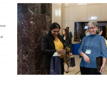
enne
al