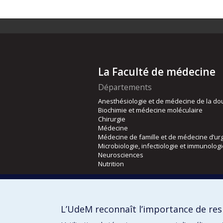
La Faculté de médecine
Départements
Anesthésiologie et de médecine de la do
Biochimie et médecine moléculaire
Chirurgie
Médecine
Médecine de famille et de médecine d’ur
Microbiologie, infectiologie et immunolog
Neurosciences
Nutrition
Écoles
Kinésiologie et des sciences de l’activité
L’UdeM reconnaît l’importance de resp
Orthophonie et audiologie
Réadaptation