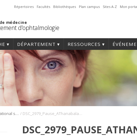
Répertoires
Facultés
Bibliothèques
Plan campus
Sites A-Z
Mon porta
 de médecine
ement d'ophtalmologie
HE
DÉPARTEMENT
RESSOURCES
ÉVÉNEME
/
Symposium international sur l’angiogenèse rétinienne et choroïdienne
DSC_2979_Pause_AThanabalasuriar_ABlais_Symposium_Angio_2022
DSC_2979_PAUSE_ATHA