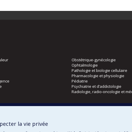
uleur
Obstétrique-gynécologie
Ophtalmologie
Pathologie et biologie cellulaire
Pharmacologie et physiologie
gence
Pédiatrie
ie
Psychiatrie et d’addictologie
Radiologie, radio-oncologie et mé
Directions
 physique
DPC
ecter la vie privée
CPASS
Éthique clinique