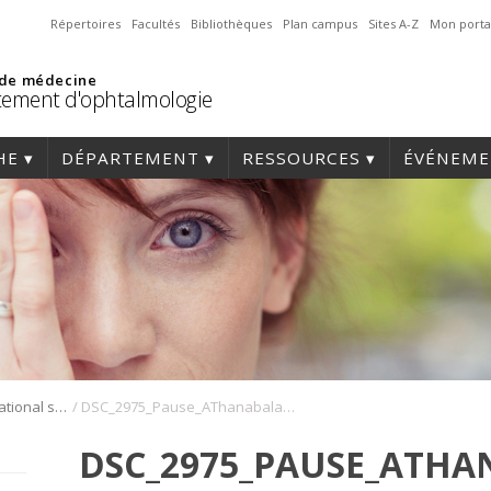
Répertoires
Facultés
Bibliothèques
Plan campus
Sites A-Z
Mon porta
 de médecine
ement d'ophtalmologie
HE
DÉPARTEMENT
RESSOURCES
ÉVÉNEME
/
Symposium international sur l’angiogenèse rétinienne et choroïdienne
DSC_2975_Pause_AThanabalasuriar_ABlais_Symposium_Angio_2022
DSC_2975_PAUSE_ATHA