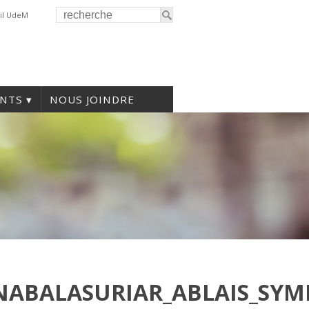
il UdeM
NTS
NOUS JOINDRE
NABALASURIAR_ABLAIS_SYM