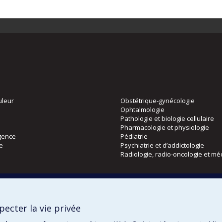
uleur
Obstétrique-gynécologie
Ophtalmologie
Pathologie et biologie cellulaire
Pharmacologie et physiologie
gence
Pédiatrie
ie
Psychiatrie et d’addictologie
Radiologie, radio-oncologie et mé
Directions
 physique
DPC
ecter la vie privée
CPASS
Éthique clinique