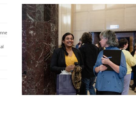
enne
al