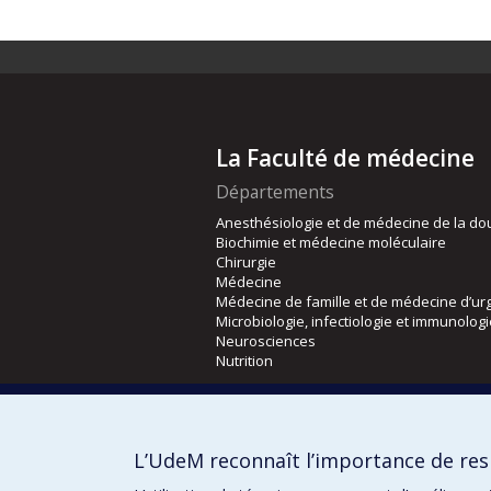
La Faculté de médecine
Départements
Anesthésiologie et de médecine de la do
Biochimie et médecine moléculaire
Chirurgie
Médecine
Médecine de famille et de médecine d’ur
Microbiologie, infectiologie et immunolog
Neurosciences
Nutrition
Écoles
Kinésiologie et des sciences de l’activité
L’UdeM reconnaît l’importance de resp
Orthophonie et audiologie
Réadaptation