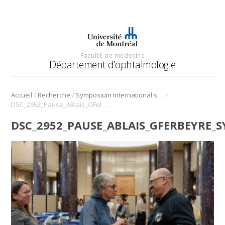
Faculté de médecine
Département d'ophtalmologie
/
/
/
Accueil
Recherche
Symposium international sur l’angiogenèse rétinienne et choroïdienne
DSC_2952_Pause_ABlais_GFerbeyre_Symposium_Angio_2022
DSC_2952_PAUSE_ABLAIS_GFERBEYRE_