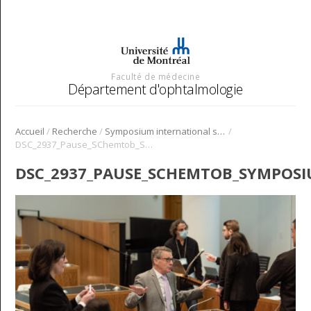
Faculté de médecine
Département d'ophtalmologie
/
/
/
Accueil
Recherche
Symposium international sur l’angiogenèse rétinienne et choroïdienne
DSC_2937_Pause_SChemtob_Symposium_Angio_2022
DSC_2937_PAUSE_SCHEMTOB_SYMPOSI