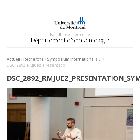
Faculté de médecine
Département d'ophtalmologie
/
/
/
Accueil
Recherche
Symposium international sur l’angiogenèse rétinienne et choroïdienne
DSC_2892_RMJuez_Presentation_Symposium_Angio_2022
DSC_2892_RMJUEZ_PRESENTATION_SY