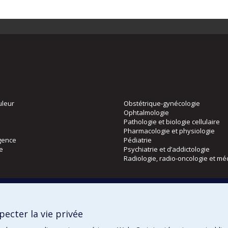
uleur
Obstétrique-gynécologie
Ophtalmologie
Pathologie et biologie cellulaire
Pharmacologie et physiologie
gence
Pédiatrie
ie
Psychiatrie et d’addictologie
Radiologie, radio-oncologie et mé
Directions
 physique
DPC
ecter la vie privée
CPASS
Éthique clinique