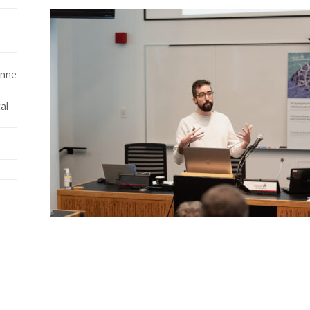
enne
al