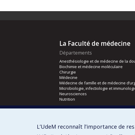
La Faculté de médecine
Départements
Anesthésiologie et de médecine de la do
Biochimie et médecine moléculaire
Chirurgie
Médecine
Médecine de famille et de médecine d’ur
Microbiologie, infectiologie et immunolog
Neurosciences
Nutrition
Écoles
Kinésiologie et des sciences de l’activité
L’UdeM reconnaît l’importance de resp
Orthophonie et audiologie
Réadaptation