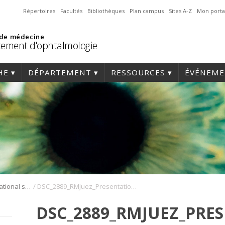
Répertoires
Facultés
Bibliothèques
Plan campus
Sites A-Z
Mon porta
 de médecine
ement d'ophtalmologie
HE
DÉPARTEMENT
RESSOURCES
ÉVÉNEME
/
Symposium international sur l’angiogenèse rétinienne et choroïdienne
DSC_2889_RMJuez_Presentation_Symposium_Angio_2022
DSC_2889_RMJUEZ_PRE