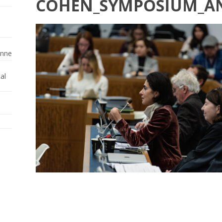
COHEN_SYMPOSIUM_AN
enne
al