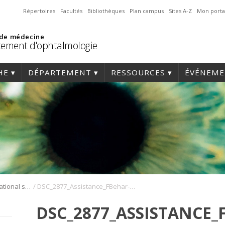
Répertoires
Facultés
Bibliothèques
Plan campus
Sites A-Z
Mon porta
 de médecine
ement d'ophtalmologie
HE
DÉPARTEMENT
RESSOURCES
ÉVÉNEME
/
Symposium international sur l’angiogenèse rétinienne et choroïdienne
DSC_2877_Assistance_FBehar-Cohen_Symposium_Angio_2022
DSC_2877_ASSISTANCE_