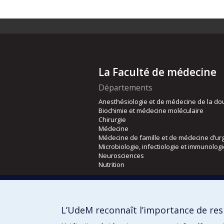
La Faculté de médecine
Départements
Anesthésiologie et de médecine de la do
Biochimie et médecine moléculaire
Chirurgie
Médecine
Médecine de famille et de médecine d’ur
Microbiologie, infectiologie et immunolog
Neurosciences
Nutrition
Écoles
Kinésiologie et des sciences de l’activité
L’UdeM reconnaît l’importance de resp
Orthophonie et audiologie
Réadaptation