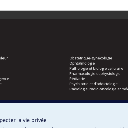
uleur
Obstétrique-gynécologie
Ophtalmologie
Pathologie et biologie cellulaire
Pharmacologie et physiologie
gence
Pédiatrie
ie
Psychiatrie et d’addictologie
Radiologie, radio-oncologie et mé
Directions
 physique
DPC
ecter la vie privée
CPASS
Éthique clinique