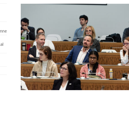
enne
al