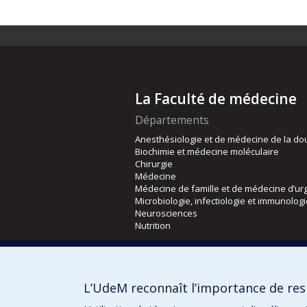
La Faculté de médecine
Départements
Anesthésiologie et de médecine de la do
Biochimie et médecine moléculaire
Chirurgie
Médecine
Médecine de famille et de médecine d’ur
Microbiologie, infectiologie et immunolog
Neurosciences
Nutrition
Écoles
Kinésiologie et des sciences de l’activité
L’UdeM reconnaît l’importance de resp
Orthophonie et audiologie
Réadaptation