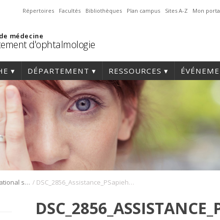
Répertoires
Facultés
Bibliothèques
Plan campus
Sites A-Z
Mon porta
 de médecine
ement d'ophtalmologie
HE
DÉPARTEMENT
RESSOURCES
ÉVÉNEME
/
Symposium international sur l’angiogenèse rétinienne et choroïdienne
DSC_2856_Assistance_PSapieha_Symposium_Angio_2022
DSC_2856_ASSISTANCE