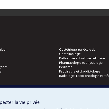
uleur
Obstétrique-gynécologie
Ophtalmologie
Pathologie et biologie cellulaire
Pharmacologie et physiologie
gence
Pédiatrie
ie
Psychiatrie et d’addictologie
Radiologie, radio-oncologie et mé
Directions
 physique
DPC
ecter la vie privée
CPASS
Éthique clinique