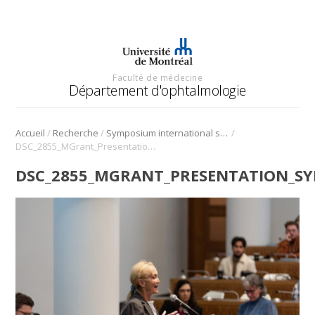
Faculté de médecine
Département d'ophtalmologie
/
/
/
Accueil
Recherche
Symposium international sur l’angiogenèse rétinienne et choroïdienne
DSC_2855_MGrant_Presentation_Symposium_Angio_2022
DSC_2855_MGRANT_PRESENTATION_S