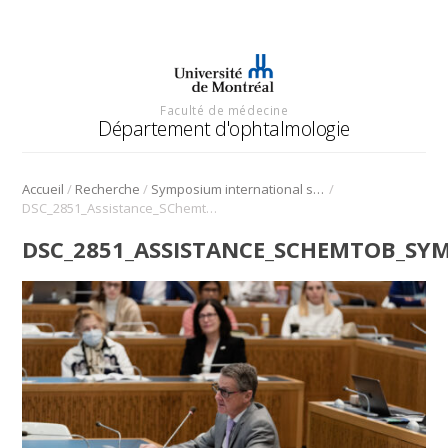
Faculté de médecine
Département d'ophtalmologie
/
/
/
Accueil
Recherche
Symposium international sur l’angiogenèse rétinienne et choroïdienne
DSC_2851_Assistance_SChemtob_Symposium_Angio_2022
DSC_2851_ASSISTANCE_SCHEMTOB_SY