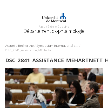
Faculté de médecine
Département d'ophtalmologie
/
/
/
Accueil
Recherche
Symposium international sur l’angiogenèse rétinienne et choroïdienne
DSC_2841_Assistance_MEHartnett_HGerhardt_Symposium_Angio_2022
DSC_2841_ASSISTANCE_MEHARTNETT_