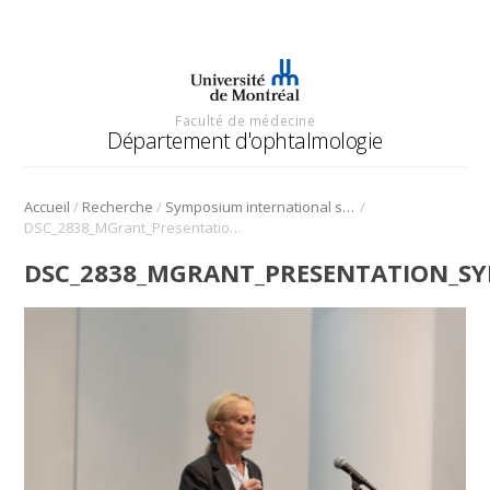
Faculté de médecine
Département d'ophtalmologie
/
/
/
Accueil
Recherche
Symposium international sur l’angiogenèse rétinienne et choroïdienne
DSC_2838_MGrant_Presentation_Symposium_Angio_2022
DSC_2838_MGRANT_PRESENTATION_S