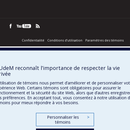
Confidentialité
Conditions d’utilisation
Paramètres des témoins
’UdeM reconnaît l’importance de respecter la vie
rivée
utilisation de témoins nous permet d’améliorer et de personnaliser vo
périence Web. Certains témoins sont obligatoires pour assurer le
nctionnement et la sécurité du site Web, alors que d’autres enregistre
s préférences. En acceptant tout, vous consentez à notre utilisation 
moins pour mieux répondre à vos besoins.
Personnaliser les
>
témoins