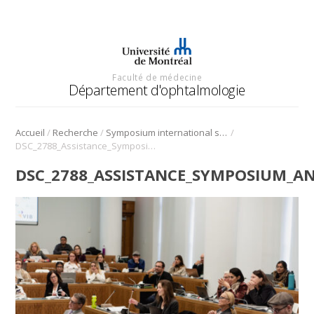
Faculté de médecine
Département d'ophtalmologie
/
/
/
Accueil
Recherche
Symposium international sur l’angiogenèse rétinienne et choroïdienne
DSC_2788_Assistance_Symposium_Angio_2022
DSC_2788_ASSISTANCE_SYMPOSIUM_AN