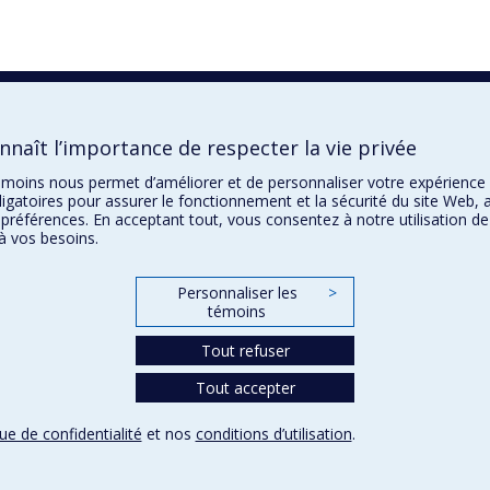
naît l’importance de respecter la vie privée
 témoins nous permet d’améliorer et de personnaliser votre expérience
igatoires pour assurer le fonctionnement et la sécurité du site Web, a
 préférences. En acceptant tout, vous consentez à notre utilisation d
à vos besoins.
Personnaliser les
>
témoins
Tout refuser
Tout accepter
que de confidentialité
et nos
conditions d’utilisation
.