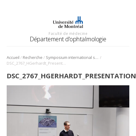
Faculté de médecine
Département d'ophtalmologie
/
/
/
Accueil
Recherche
Symposium international sur l’angiogenèse rétinienne et choroïdienne
DSC_2767_HGerhardt_Presentation_Symposium_Angio_2022
DSC_2767_HGERHARDT_PRESENTATION