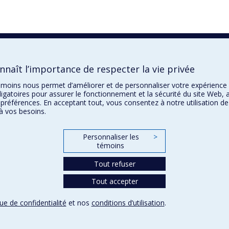
naît l’importance de respecter la vie privée
 témoins nous permet d’améliorer et de personnaliser votre expérience
igatoires pour assurer le fonctionnement et la sécurité du site Web, a
 préférences. En acceptant tout, vous consentez à notre utilisation d
à vos besoins.
Personnaliser les
>
témoins
Tout refuser
Tout accepter
que de confidentialité
et nos
conditions d’utilisation
.