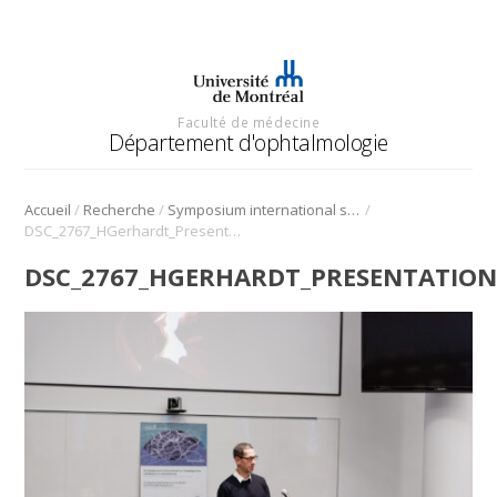
Faculté de médecine
Département d'ophtalmologie
/
/
/
Accueil
Recherche
Symposium international sur l’angiogenèse rétinienne et choroïdienne
DSC_2767_HGerhardt_Presentation_Symposium_Angio_2022
DSC_2767_HGERHARDT_PRESENTATION