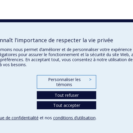
naît l’importance de respecter la vie privée
 témoins nous permet d’améliorer et de personnaliser votre expérience
igatoires pour assurer le fonctionnement et la sécurité du site Web, a
 préférences. En acceptant tout, vous consentez à notre utilisation d
à vos besoins.
Personnaliser les
>
témoins
Tout refuser
Tout accepter
que de confidentialité
et nos
conditions d’utilisation
.