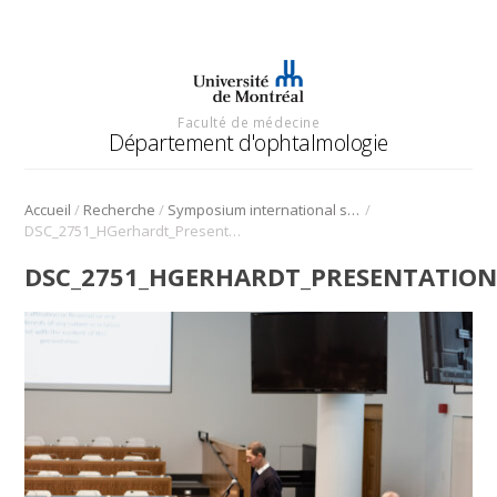
Faculté de médecine
Département d'ophtalmologie
/
/
/
Accueil
Recherche
Symposium international sur l’angiogenèse rétinienne et choroïdienne
DSC_2751_HGerhardt_Presentation_Symposium_Angio_2022
DSC_2751_HGERHARDT_PRESENTATION