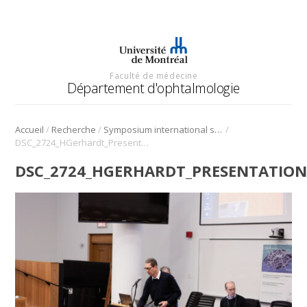
Faculté de médecine
Département d'ophtalmologie
/
/
/
Accueil
Recherche
Symposium international sur l’angiogenèse rétinienne et choroïdienne
DSC_2724_HGerhardt_Presentation_Symposium_Angio_2022
DSC_2724_HGERHARDT_PRESENTATION