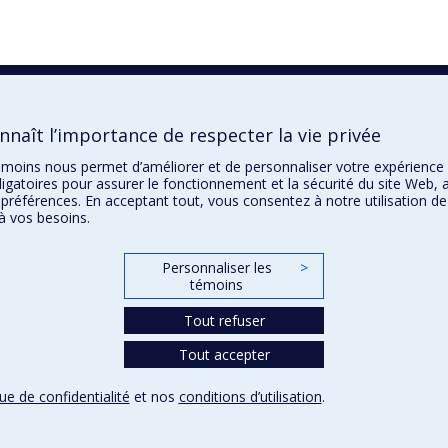
naît l’importance de respecter la vie privée
 témoins nous permet d’améliorer et de personnaliser votre expérience
igatoires pour assurer le fonctionnement et la sécurité du site Web, a
 préférences. En acceptant tout, vous consentez à notre utilisation d
à vos besoins.
Personnaliser les
>
témoins
Tout refuser
Tout accepter
que de confidentialité
et nos
conditions d’utilisation
.