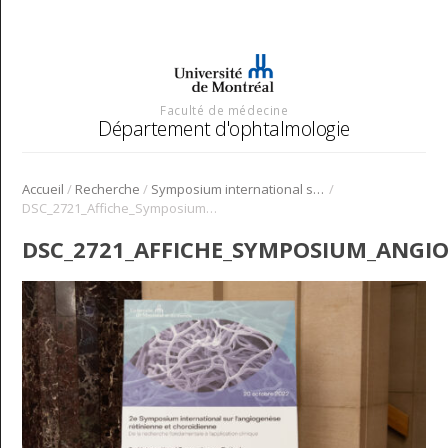
Faculté de médecine
Département d'ophtalmologie
/
/
/
Accueil
Recherche
Symposium international sur l’angiogenèse rétinienne et choroïdienne
DSC_2721_Affiche_Symposium_Angio_2022
DSC_2721_AFFICHE_SYMPOSIUM_ANGIO