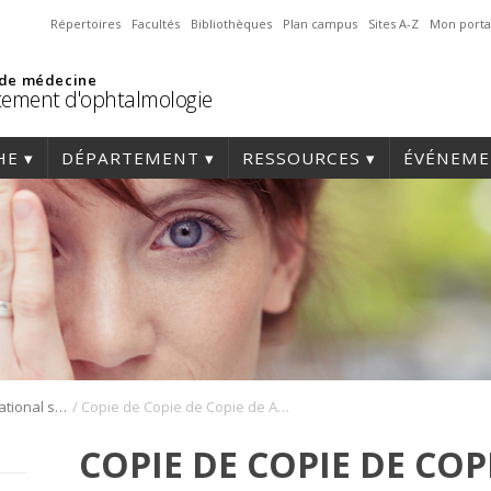
Répertoires
Facultés
Bibliothèques
Plan campus
Sites A-Z
Mon porta
 de médecine
ement d'ophtalmologie
HE
DÉPARTEMENT
RESSOURCES
ÉVÉNEME
/
Symposium international sur l’angiogenèse rétinienne et choroïdienne
Copie de Copie de Copie de Affiche Symposium angiogenèse 2022
COPIE DE COPIE DE COP