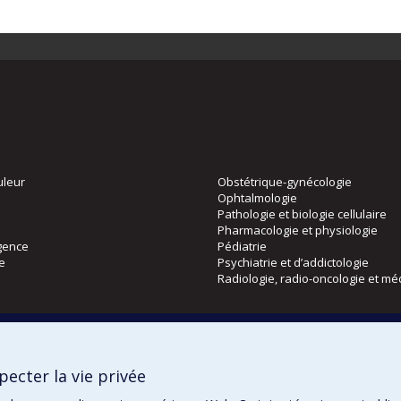
uleur
Obstétrique-gynécologie
Ophtalmologie
Pathologie et biologie cellulaire
Pharmacologie et physiologie
gence
Pédiatrie
ie
Psychiatrie et d’addictologie
Radiologie, radio-oncologie et mé
Directions
 physique
DPC
ecter la vie privée
CPASS
Éthique clinique