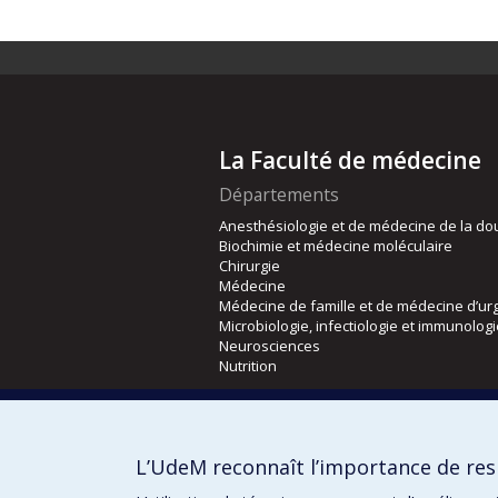
La Faculté de médecine
Départements
Anesthésiologie et de médecine de la do
Biochimie et médecine moléculaire
Chirurgie
Médecine
Médecine de famille et de médecine d’ur
Microbiologie, infectiologie et immunolog
Neurosciences
Nutrition
Écoles
Kinésiologie et des sciences de l’activité
L’UdeM reconnaît l’importance de resp
Orthophonie et audiologie
Réadaptation