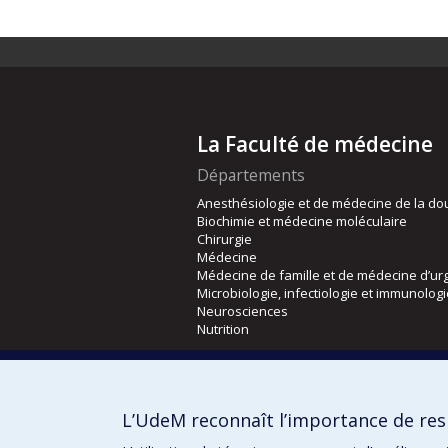
La Faculté de médecine
Départements
Anesthésiologie et de médecine de la do
Biochimie et médecine moléculaire
Chirurgie
Médecine
Médecine de famille et de médecine d’ur
Microbiologie, infectiologie et immunolog
Neurosciences
Nutrition
Écoles
Kinésiologie et des sciences de l’activité
L’UdeM reconnaît l’importance de resp
Orthophonie et audiologie
Réadaptation