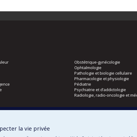
uleur
Obstétrique-gynécologie
Ophtalmologie
Pathologie et biologie cellulaire
Pharmacologie et physiologie
gence
Pédiatrie
ie
Psychiatrie et d’addictologie
Radiologie, radio-oncologie et mé
Directions
 physique
DPC
ecter la vie privée
CPASS
Éthique clinique