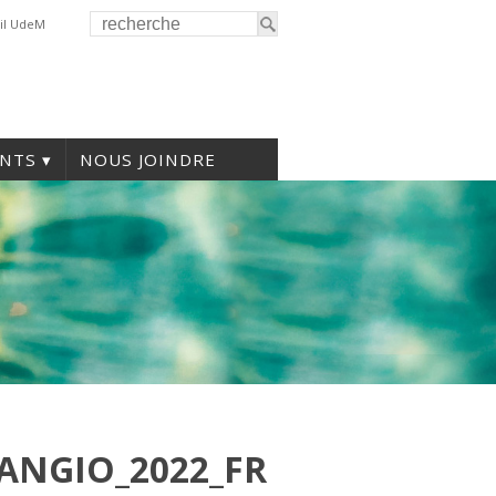
il UdeM
NTS
NOUS JOINDRE
NGIO_2022_FR