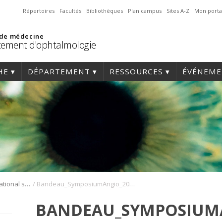
Répertoires
Facultés
Bibliothèques
Plan campus
Sites A-Z
Mon porta
 de médecine
ement d'ophtalmologie
HE
DÉPARTEMENT
RESSOURCES
ÉVÉNEME
/
Symposium international sur l’angiogenèse rétinienne et choroïdienne
Bandeau_SymposiumAngio_2022_FR Eng pour site revoir DPT
BANDEAU_SYMPOSIUMA