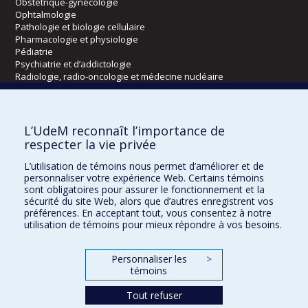
Obstétrique-gynécologie
Ophtalmologie
Pathologie et biologie cellulaire
Pharmacologie et physiologie
Pédiatrie
Psychiatrie et d’addictologie
Radiologie, radio-oncologie et médecine nucléaire
Écoles
L’UdeM reconnaît l’importance de
Kinésiologie et des sciences de l’activité physique
respecter la vie privée
Orthophonie et audiologie
L’utilisation de témoins nous permet d’améliorer et de
Réadaptation
personnaliser votre expérience Web. Certains témoins
sont obligatoires pour assurer le fonctionnement et la
Directions
sécurité du site Web, alors que d’autres enregistrent vos
préférences. En acceptant tout, vous consentez à notre
DPC
utilisation de témoins pour mieux répondre à vos besoins.
CPASS
Éthique clinique
Personnaliser les
>
témoins
Tout refuser