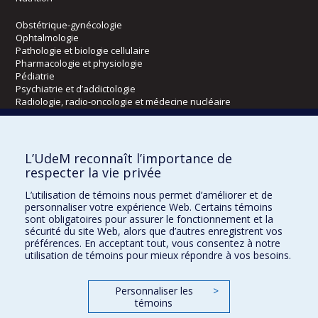
Obstétrique-gynécologie
Ophtalmologie
Pathologie et biologie cellulaire
Pharmacologie et physiologie
Pédiatrie
Psychiatrie et d’addictologie
Radiologie, radio-oncologie et médecine nucléaire
Écoles
L’UdeM reconnaît l’importance de
Kinésiologie et des sciences de l’activité physique
respecter la vie privée
Orthophonie et audiologie
L’utilisation de témoins nous permet d’améliorer et de
Réadaptation
personnaliser votre expérience Web. Certains témoins
sont obligatoires pour assurer le fonctionnement et la
Directions
sécurité du site Web, alors que d’autres enregistrent vos
préférences. En acceptant tout, vous consentez à notre
DPC
utilisation de témoins pour mieux répondre à vos besoins.
CPASS
Éthique clinique
Personnaliser les
>
témoins